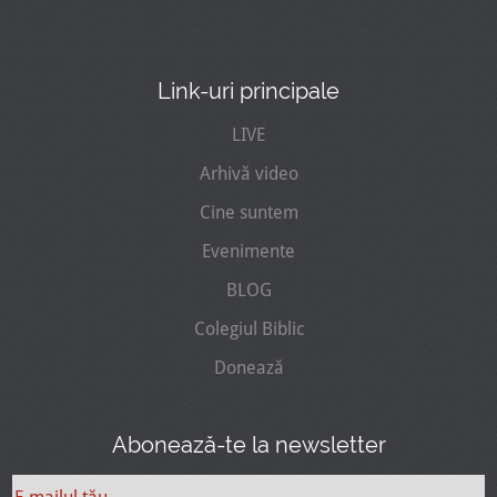
Link-uri principale
LIVE
Arhivă video
Cine suntem
Evenimente
BLOG
Colegiul Biblic
Donează
Abonează-te la newsletter