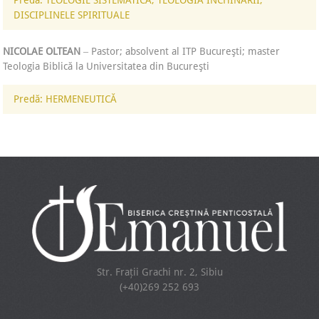
Predă: TEOLOGIE SISTEMATICĂ, TEOLOGIA ÎNCHINĂRII,
DISCIPLINELE SPIRITUALE
NICOLAE OLTEAN
‒ Pastor; absolvent al ITP Bucureşti; master
Teologia Biblică la Universitatea din Bucureşti
Predă: HERMENEUTICĂ
Str. Frații Grachi nr. 2, Sibiu
(+40)269 252 693