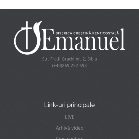
Str. Frații Grachi nr. 2, Sibiu
(+40)269 252 693
Link-uri principale
LIVE
Arhivă video
Cine suntem