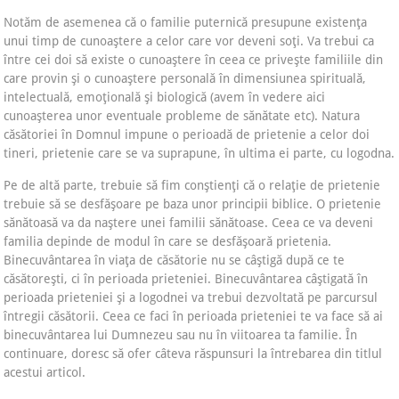
Notăm de asemenea că o familie puternică presupune existenţa
unui timp de cunoaştere a celor care vor deveni soţi. Va trebui ca
între cei doi să existe o cunoaştere în ceea ce priveşte familiile din
care provin şi o cunoaştere personală în dimensiunea spirituală,
intelectuală, emoţională şi biologică (avem în vedere aici
cunoaşterea unor eventuale probleme de sănătate etc). Natura
căsătoriei în Domnul impune o perioadă de prietenie a celor doi
tineri, prietenie care se va suprapune, în ultima ei parte, cu logodna.
Pe de altă parte, trebuie să fim conştienţi că o relaţie de prietenie
trebuie să se desfăşoare pe baza unor principii biblice. O prietenie
sănătoasă va da naştere unei familii sănătoase. Ceea ce va deveni
familia depinde de modul în care se desfăşoară prietenia.
Binecuvântarea în viaţa de căsătorie nu se câştigă după ce te
căsătoreşti, ci în perioada prieteniei. Binecuvântarea câştigată în
perioada prieteniei şi a logodnei va trebui dezvoltată pe parcursul
întregii căsătorii. Ceea ce faci în perioada prieteniei te va face să ai
binecuvântarea lui Dumnezeu sau nu în viitoarea ta familie. În
continuare, doresc să ofer câteva răspunsuri la întrebarea din titlul
acestui articol.