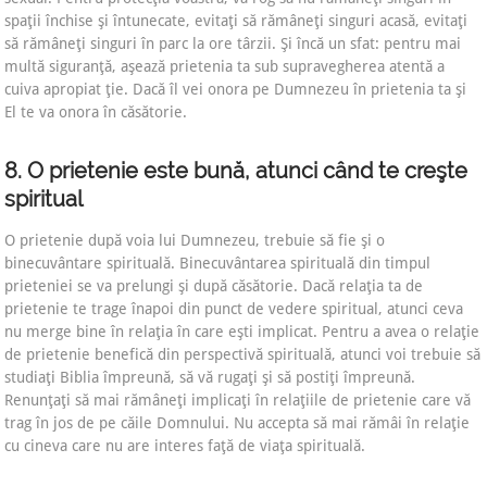
spaţii închise şi întunecate, evitaţi să rămâneţi singuri acasă, evitaţi
să rămâneţi singuri în parc la ore târzii. Şi încă un sfat: pentru mai
multă siguranţă, aşează prietenia ta sub supravegherea atentă a
cuiva apropiat ţie. Dacă îl vei onora pe Dumnezeu în prietenia ta şi
El te va onora în căsătorie.
8. O prietenie este bună, atunci când te creşte
spiritual
O prietenie după voia lui Dumnezeu, trebuie să fie şi o
binecuvântare spirituală. Binecuvântarea spirituală din timpul
prieteniei se va prelungi şi după căsătorie. Dacă relaţia ta de
prietenie te trage înapoi din punct de vedere spiritual, atunci ceva
nu merge bine în relaţia în care eşti implicat. Pentru a avea o relaţie
de prietenie benefică din perspectivă spirituală, atunci voi trebuie să
studiaţi Biblia împreună, să vă rugaţi şi să postiţi împreună.
Renunţaţi să mai rămâneţi implicaţi în relaţiile de prietenie care vă
trag în jos de pe căile Domnului. Nu accepta să mai rămâi în relaţie
cu cineva care nu are interes faţă de viaţa spirituală.