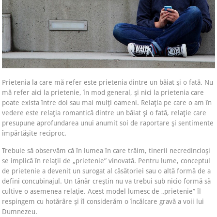
Prietenia la care mă refer este prietenia dintre un băiat şi o fată. Nu
mă refer aici la prietenie, în mod general, şi nici la prietenia care
poate exista între doi sau mai mulţi oameni. Relaţia pe care o am în
vedere este relaţia romantică dintre un băiat şi o fată, relaţie care
presupune aprofundarea unui anumit soi de raportare şi sentimente
împărtăşite reciproc.
Trebuie să observăm că în lumea în care trăim, tinerii necredincioşi
se implică în relaţii de „prietenie” vinovată. Pentru lume, conceptul
de prietenie a devenit un surogat al căsătoriei sau o altă formă de a
defini concubinajul. Un tânăr creştin nu va trebui sub nicio formă să
cultive o asemenea relaţie. Acest model lumesc de „prietenie” îl
respingem cu hotărâre şi îl considerăm o încălcare gravă a voii lui
Dumnezeu.