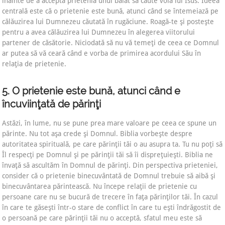
înainte de a accepta prietenia unui băiat să caute voia lui Isus. Ideea
centrală este că o prietenie este bună, atunci când se întemeiază pe
călăuzirea lui Dumnezeu căutată în rugăciune. Roagă-te şi posteşte
pentru a avea călăuzirea lui Dumnezeu în alegerea viitorului
partener de căsătorie. Niciodată să nu vă temeţi de ceea ce Domnul
ar putea să vă ceară când e vorba de primirea acordului Său în
relaţia de prietenie.
5. O prietenie este bună, atunci când e
încuviinţată de părinţi
Astăzi, în lume, nu se pune prea mare valoare pe ceea ce spune un
părinte. Nu tot aşa crede şi Domnul. Biblia vorbeşte despre
autoritatea spirituală, pe care părinţii tăi o au asupra ta. Tu nu poţi să
Îl respecţi pe Domnul şi pe părinţii tăi să îi dispreţuieşti. Biblia ne
învaţă să ascultăm în Domnul de părinţi. Din perspectiva prieteniei,
consider că o prietenie binecuvântată de Domnul trebuie să aibă şi
binecuvântarea părintească. Nu începe relaţii de prietenie cu
persoane care nu se bucură de trecere în faţa părinţilor tăi. În cazul
în care te găseşti într-o stare de conflict în care tu eşti îndrăgostit de
o persoană pe care părinţii tăi nu o acceptă, sfatul meu este să