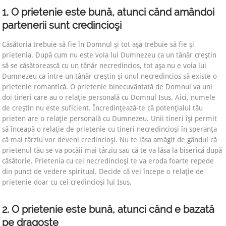
1. O prietenie este bună, atunci când amândoi
partenerii sunt credincioşi
Căsătoria trebuie să fie în Domnul şi tot aşa trebuie să fie şi
prietenia. După cum nu este voia lui Dumnezeu ca un tânăr creştin
să se căsătorească cu un tânăr necredincios, tot aşa nu e voia lui
Dumnezeu ca între un tânăr creştin şi unul necredincios să existe o
prietenie romantică. O prietenie binecuvântată de Domnul va uni
doi tineri care au o relaţie personală cu Domnul Isus. Aici, numele
de creştin nu este suficient. Încredinţează-te că potenţialul tău
prieten are o relaţie personală cu Dumnezeu. Unii tineri îşi permit
să înceapă o relaţie de prietenie cu tineri necredincioşi în speranţa
că mai târziu vor deveni credincioşi. Nu te lăsa amăgit de gândul că
prietenul tău se va pocăii mai târziu sau că te va lăsa la biserică după
căsătorie. Prietenia cu cei necredincioşi te va eroda foarte repede
din punct de vedere spiritual. Decide că vei începe o relaţie de
prietenie doar cu cei credincioşi lui Isus.
2. O prietenie este bună, atunci când e bazată
pe dragoste