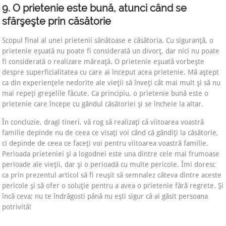
9. O prietenie este bună, atunci când se
sfârşeşte prin căsătorie
Scopul final al unei prietenii sănătoase e căsătoria. Cu siguranţă, o
prietenie eşuată nu poate fi considerată un divorţ, dar nici nu poate
fi considerată o realizare măreaţă. O prietenie eşuată vorbeşte
despre superficialitatea cu care ai început acea prietenie. Mă aştept
ca din experienţele nedorite ale vieţii să înveţi cât mai mult şi să nu
mai repeţi greşelile făcute. Ca principiu, o prietenie bună este o
prietenie care începe cu gândul căsătoriei şi se încheie la altar.
În concluzie, dragi tineri, vă rog să realizaţi că viitoarea voastră
familie depinde nu de ceea ce visaţi voi când că gândiţi la căsătorie,
ci depinde de ceea ce faceţi voi pentru viitoarea voastră familie.
Perioada prieteniei şi a logodnei este una dintre cele mai frumoase
perioade ale vieţii, dar şi o perioadă cu multe pericole. Îmi doresc
ca prin prezentul articol să fi reuşit să semnalez câteva dintre aceste
pericole şi să ofer o soluţie pentru a avea o prietenie fără regrete. Şi
încă ceva; nu te îndrăgosti până nu eşti sigur că ai găsit persoana
potrivită!