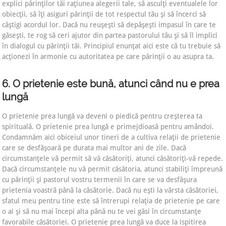
explici părinţilor tăi raţiunea alegerii tale, să asculţi eventualele lor
obiecţii, să îţi asiguri părinţii de tot respectul tău şi să încerci să
câştigi acordul lor. Dacă nu reuşeşti să depăşeşti impasul în care te
găseşti, te rog să ceri ajutor din partea pastorului tău şi să îl implici
în dialogul cu părinţii tăi. Principiul enunţat aici este că tu trebuie să
acţionezi în armonie cu autoritatea pe care părinţii o au asupra ta.
6. O prietenie este bună, atunci când nu e prea
lungă
O prietenie prea lungă va deveni o piedică pentru creşterea ta
spirituală. O prietenie prea lungă e primejdioasă pentru amândoi.
Condamnăm aici obiceiul unor tineri de a cultiva relaţii de prietenie
care se desfăşoară pe durata mai multor ani de zile. Dacă
circumstanţele vă permit să vă căsătoriţi, atunci căsătoriţi-vă repede.
Dacă circumstanţele nu vă permit căsătoria, atunci stabiliţi împreună
cu părinţii şi pastorul vostru termenii în care se va desfăşura
prietenia voastră până la căsătorie. Dacă nu eşti la vârsta căsătoriei,
sfatul meu pentru tine este să întrerupi relaţia de prietenie pe care
o ai şi să nu mai începi alta până nu te vei găsi în circumstanţe
favorabile căsătoriei. O prietenie prea lungă va duce la ispitirea