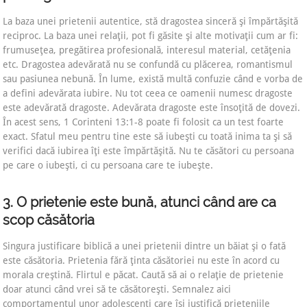
La baza unei prietenii autentice, stă dragostea sinceră şi împărtăşită
reciproc. La baza unei relaţii, pot fi găsite şi alte motivaţii cum ar fi:
frumuseţea, pregătirea profesională, interesul material, cetăţenia
etc. Dragostea adevărată nu se confundă cu plăcerea, romantismul
sau pasiunea nebună. În lume, există multă confuzie când e vorba de
a defini adevărata iubire. Nu tot ceea ce oamenii numesc dragoste
este adevărată dragoste. Adevărata dragoste este însoţită de dovezi.
În acest sens, 1 Corinteni 13:1-8 poate fi folosit ca un test foarte
exact. Sfatul meu pentru tine este să iubeşti cu toată inima ta şi să
verifici dacă iubirea îţi este împărtăşită. Nu te căsători cu persoana
pe care o iubeşti, ci cu persoana care te iubeşte.
3. O prietenie este bună, atunci când are ca
scop căsătoria
Singura justificare biblică a unei prietenii dintre un băiat şi o fată
este căsătoria. Prietenia fără ţinta căsătoriei nu este în acord cu
morala creştină. Flirtul e păcat. Caută să ai o relaţie de prietenie
doar atunci când vrei să te căsătoreşti. Semnalez aici
comportamentul unor adolescenţi care îşi justifică prieteniile