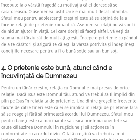
începute la o vârstă fragedă cu motivaţia că ei doresc să se
căsătorească. O asemenea justificare e mai mult decât infantilă.
Sfatul meu pentru adolescenţii creştini este să se abţină de la a
începe relaţii de prietenie romantică. Asemenea relaţii nu vă vor fi
de niciun ajutor în viaţă. Cei care doriţi să faceţi altfel, vă veţi da
seama mai târziu cât de mult aţi greşit. Începe o prietenie cu gândul
de a te căsători şi asigură-te că eşti la vârstă potrivită şi îndeplineşti
condiţiile necesare pentru a fi o bună soţie sau un bun soţ.
4. O prietenie este bună, atunci când e
încuviinţată de Dumnezeu
Pentru un tânăr creştin, relaţia cu Domnul e mai presus de orice
relaţie. Dacă Isus este Domnul tău, atunci va trebui să Îl implici din
plin pe Isus în relaţia ta de prietenie. Una dintre greşelile frecvente
făcute de către tineri este că ei se implică în relaţii de prietenie fără
să se roage şi fără să primească acordul lui Dumnezeu. Sfatul meu
pentru băieţi este ca mai înainte să ceară prietenia unei fete să
caute călăuzirea Domnului în rugăciune şi să acţioneze în
conformitate cu acordul divin. O fată creştină va trebui ca mai