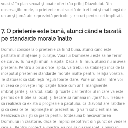
voastră în plan sexual şi poate oferi rău prilej Diavolului. Din
observaţiile mele, o prietenie mai scurtă de trei luni şi mai lungă de
un an şi jumătate reprezintă pericole şi riscuri pentru cei implicaţi.
7. O prietenie este bună, atunci când e bazată
pe standarde morale înalte
Domnul consideră o prietenie ca fiind bună, atunci când este
păstrată în sfinţenie şi curăţie. Voia lui Dumnezeu este să ne ferim
de curvie. Tu nu eşti imun la ispită. Dacă ai fi imun, atunci nu ai avea
prietenă. Pentru a birui orice ispită, va trebui să stabileşti încă de la
începutul prieteniei standarde morale înalte pentru relaţia voastră.
Te sfătuiesc să stabileşti reguli foarte clare. Pune un hotar între voi
în ceea ce priveşte implicaţiile fizice cum ar fi mângâierile,
îmbrăţişările şi sărutul. Stabiliţi foarte clar teritoriul în care vă este
permis de Biblie să locuiţi şi fiecare să rămână în „ţara” lui. Trebuie
să realizezi că există o progresie a păcatului, că Diavolul are răbdare
şi că ceea ce te împlineşte în prezent nu îţi va fi suficient mâine.
Realizează că rişti să pierzi pentru totdeauna binecuvântarea
Domnului în căsătorie, dacă te implici nepotrivit din punct de vedere
sexual. Pentru protecţia voastră, vă rog să nu rămâneţi singuri în